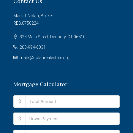
Contact Us
Mark J. Nolan, Broker
REB.0750224
323 Main Street, Danbury, CT 06810
203-994-6031
mark@nolanrealestate.org
Mortgage Calculator
$
$